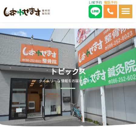
LINE予約
電話予約
内
容
を
ス
キ
ッ
プ
トピックス
タイムリーな情報をお届けします♪