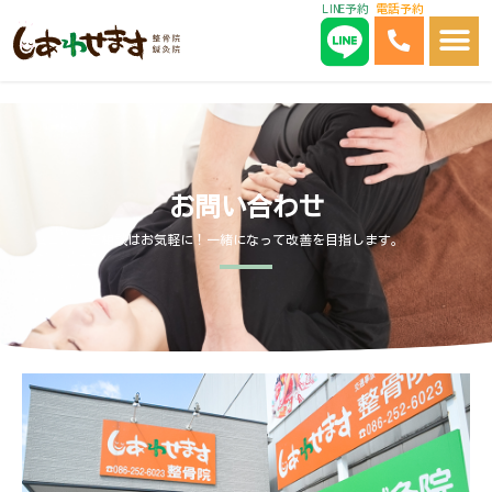
LINE予約
電話予約
内
容
を
ス
キ
ッ
お問い合わせ
プ
ご相談はお気軽に！一緒になって改善を目指します。