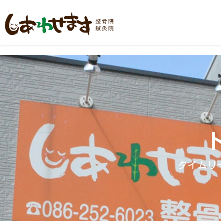
内
容
を
ス
キ
ッ
プ
タイムリ