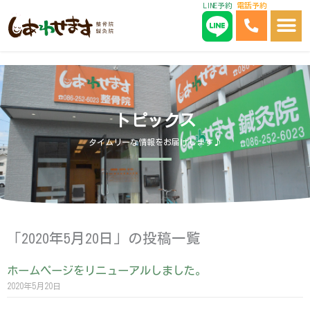
LINE予約
電話予約
内
容
を
ス
キ
ッ
トピックス
プ
タイムリーな情報をお届けします♪
「2020年5月20日」の投稿一覧
ホームページをリニューアルしました。
2020年5月20日