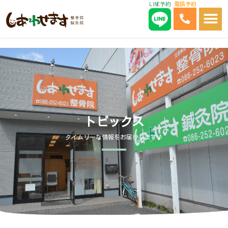
LINE予約
電話予約
内
容
を
ス
キ
ッ
プ
トピックス
タイムリーな情報をお届けします♪