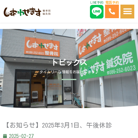
LINE予約
電話予約
内
容
を
ス
キ
ッ
プ
トピックス
タイムリーな情報をお届けします♪
【お知らせ】2025年3月1日、午後休診
2025-02-27