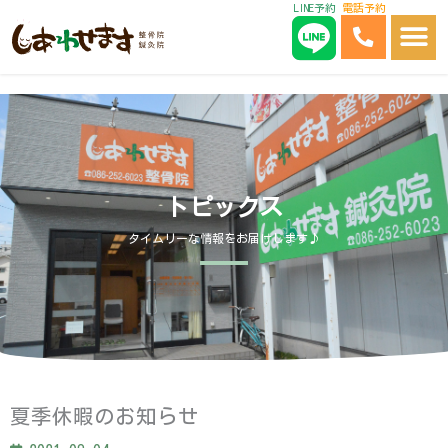
LINE予約
電話予約
内
容
を
ス
キ
ッ
プ
トピックス
タイムリーな情報をお届けします♪
夏季休暇のお知らせ